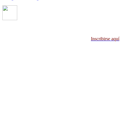
70 años CAER
: Una noche para hacer historia
Inscribirse aquí